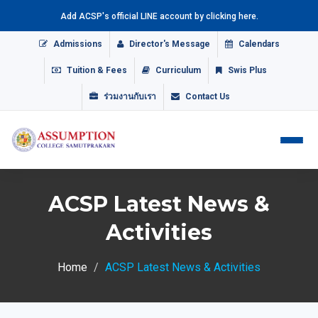
Add ACSP's official LINE account by clicking here.
Admissions
Director's Message
Calendars
Tuition & Fees
Curriculum
Swis Plus
ร่วมงานกับเรา
Contact Us
ACSP Latest News &
Activities
Home
ACSP Latest News & Activities