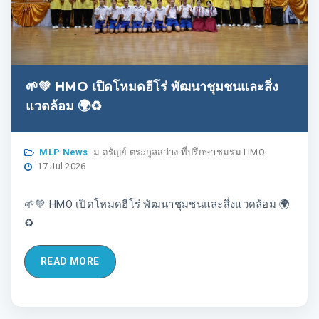
🌱💚 HMO เปิดโหมดฮีโร่ พัฒนาชุมชนและสิ่ง
แวดล้อม 🌍♻️
MLP News
ม.ตรัญย์ ตระกูลสว่าง ที่ปรึกษาชมรม HMO
17 Jul 2026
🌱💚 HMO เปิดโหมดฮีโร่ พัฒนาชุมชนและสิ่งแวดล้อม 🌍
♻️
READ MORE