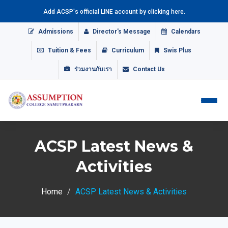
Add ACSP's official LINE account by clicking here.
Admissions
Director's Message
Calendars
Tuition & Fees
Curriculum
Swis Plus
ร่วมงานกับเรา
Contact Us
ACSP Latest News &
Activities
Home
ACSP Latest News & Activities