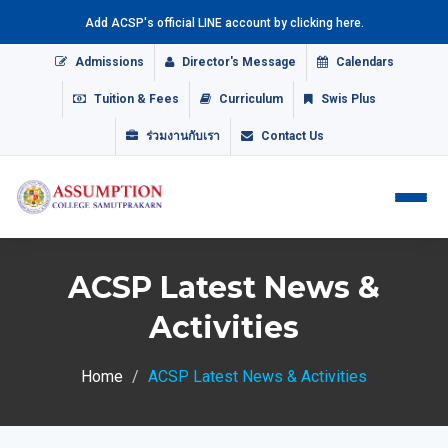
Add ACSP's official LINE account by clicking here.
Admissions
Director's Message
Calendars
Tuition & Fees
Curriculum
Swis Plus
ร่วมงานกับเรา
Contact Us
ACSP Latest News &
Activities
Home
ACSP Latest News & Activities