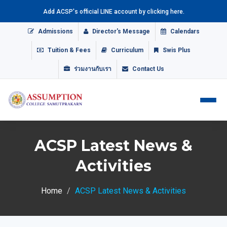
Add ACSP's official LINE account by clicking here.
Admissions
Director's Message
Calendars
Tuition & Fees
Curriculum
Swis Plus
ร่วมงานกับเรา
Contact Us
ACSP Latest News &
Activities
Home
ACSP Latest News & Activities