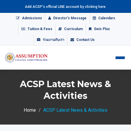
Add ACSP's official LINE account by clicking here.
Admissions
Director's Message
Calendars
Tuition & Fees
Curriculum
Swis Plus
ร่วมงานกับเรา
Contact Us
ACSP Latest News &
Activities
Home
ACSP Latest News & Activities