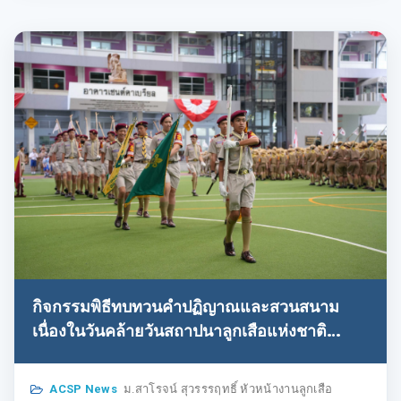
กิจกรรมพิธีทบทวนคำปฏิญาณและสวนสนาม
เนื่องในวันคล้ายวันสถาปนาลูกเสือแห่งชาติ
ประจำปีการศึกษา 2569 ณ SAINT LOUIS
ARENA
ACSP News
ม.สาโรจน์ สุวรรรฤทธิ์ หัวหน้างานลูกเสือ