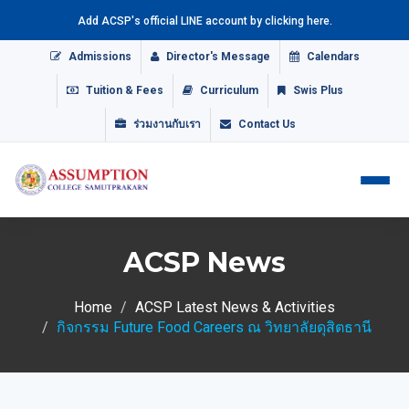
Add ACSP's official LINE account by clicking here.
Admissions
Director's Message
Calendars
Tuition & Fees
Curriculum
Swis Plus
ร่วมงานกับเรา
Contact Us
ACSP News
Home
ACSP Latest News & Activities
กิจกรรม Future Food Careers ณ วิทยาลัยดุสิตธานี