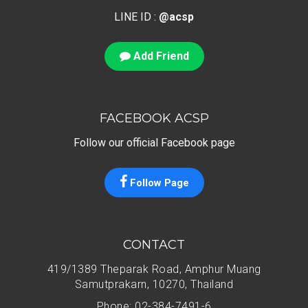
LINE ID :
@acsp
Add Friend
FACEBOOK ACSP
Follow our official Facebook page
Follow Page
CONTACT
419/1389 Theparak Road, Amphur Muang
Samutprakarn, 10270, Thailand
Phone: 02-384-7491-6