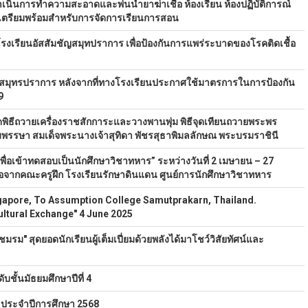
เนินการทำความสะอาดและพ่นน้ำยาฆ่าเชื้อ ห้องเรียน ห้องปฏิบัติการณ์
ื่อเตรียมพร้อมสำหรับการจัดการเรียนการสอน
เรียนอัสสัมชัญสมุทปราการ เพื่อป้องกันการแพร่ระบาดของโรคติดเชื้อ
สมุทรปราการ หลังจากที่ทางโรงเรียนประกาศใช้มาตรการในการป้องกัน
9
ดพิธีถวายเครื่องราชสักการะและวางพานพุ่ม พิธีจุดเทียนถวายพระพร
พรรษา สมเด็จพระนางเจ้าสุทิดา พัชรสุธาพิมลลักษณ พระบรมราชินี
่อเข้าทดสอบเป็นนักศึกษาวิชาทหาร” ระหว่างวันที่ 2 เมษายน – 27
อจากคณะครูฝึก โรงเรียนรักษาดินแดน ศูนย์การนักศึกษาวิชาทหาร
apore, To Assumption College Samutprakarn, Thailand.
ltural Exchange" 4 June 2025
ชมรม" สุดยอดนักเรียนผู้เต็มเปี่ยมด้วยพลังได้มาโชว์วิสัยทัศน์และ
ชั้นมัธยมศึกษาปีที่ 4
 ประจำปีการศึกษา 2568