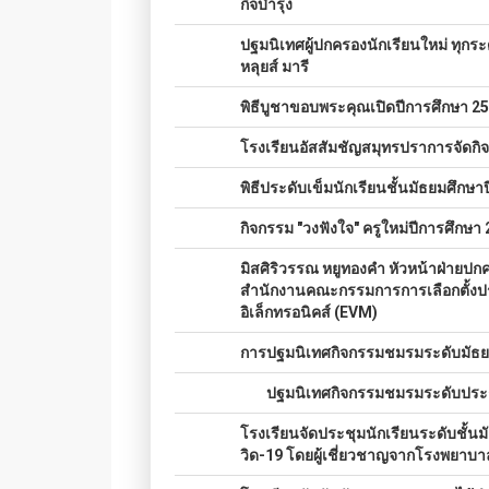
กิจบำรุง
05.
ปฐมนิเทศผู้ปกครองนักเรียนใหม่ ทุกร
หลุยส์ มารี
06.
พิธีบูชาขอบพระคุณเปิดปีการศึกษา 2
07.
โรงเรียนอัสสัมชัญสมุทรปราการจัดกิจก
08.
พิธีประดับเข็มนักเรียนชั้นมัธยมศึกษ
09.
กิจกรรม "วงฟังใจ" ครูใหม่ปีการศึกษา
010.
มิสศิริวรรณ หยูทองคำ หัวหน้าฝ่าย
สำนักงานคณะกรรมการการเลือกตั้งประ
อิเล็กทรอนิคส์ (EVM)
011.
การปฐมนิเทศกิจกรรมชมรมระดับมัธยม
012.
การ
ปฐมนิเทศกิจกรรมชมรมระดับประถ
013.
โรงเรียนจัดประชุมนักเรียนระดับชั้นม
วิด-19 โดยผู้เชี่ยวชาญจากโรงพยาบา