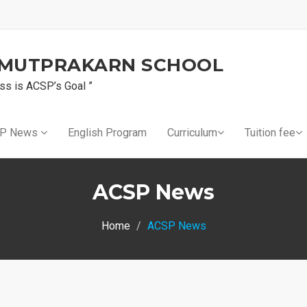
AMUTPRAKARN SCHOOL
ss is ACSP’s Goal ”
P News
English Program
Curriculum
Tuition fee
ACSP News
Home
ACSP News