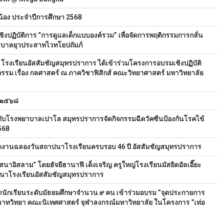
ับน้อง ประจำปีการศึกษา 2568
งปฏิบัติการ “การดูแลเด็กแบบองค์รวม” เพื่อจัดการพฤติกรรมการกลั่น
าบาลยุวประสาทไวทโยปถัมภ์
โรงเรียนอัสสัมชัญสมุทรปราการ ได้เข้าร่วมโครงการอบรมเชิงปฏิบัติ
รม เรื่อง กลศาสตร์ ณ ภาควิชาฟิสิกส์ คณะวิทยาศาสตร์ มหาวิทยาลัย
า ๒๕๖๘
กับโรงพยาบาลเปาโล สมุทรปราการจัดกิจกรรมฉีดวัคซีนป้องกันโรคไข้
568
ัดงานฉลองวันสถาปนาโรงเรียนครบรอบ 46 ปี อัสสัมชัญสมุทรปราการ
นาอิสลาม” โดยฮัจยีฮานาฟี เด็งเจริญ ครูใหญ่โรงเรียนมัสยิดอัลเอี๊ยะ
ปนาโรงเรียนอัสสัมชัญสมุทรปราการ
ำนักเรียนระดับมัธยมศึกษาจำนวน ๙ คน เข้าร่วมอบรม “จุดประกายการ
ทวิทยา คณะนิเทศศาสตร์ จุฬาลงกรณ์มหาวิทยาลัย ในโครงการ “เท่อ