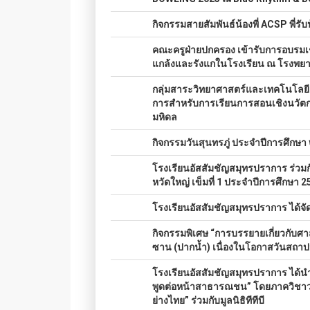
043.
กิจกรรมสายสัมพันธ์น้องพี่ ACSP พี่ร
044.
คณะครูฝ่ายปกครอง เข้ารับการอบรมเชิ
แกล้งและรังแกในโรงเรียน ณ โรงพย
045.
กลุ่มสาระวิทยาศาสตร์และเทคโนโลยี 
การสำหรับการเรียนการสอนเชิงนวัตกร
มหิดล
046.
กิจกรรมวันสุนทรภู่ ประจำปีการศึกษ
047.
โรงเรียนอัสสัมชัญสมุทรปราการ ร่วม
หวัดใหญ่ เข็มที่ 1 ประจำปีการศึกษา 2
048.
โรงเรียนอัสสัมชัญสมุทรปราการ
ได้จ
049.
กิจกรรมพิเศษ “การบรรยายเกี่ยวกับศาส
ซาน (ปากน้ำ) เนื่องในโอกาสวันสถา
050.
โรงเรียนอัสสัมชัญสมุทรปราการ ได้น
พูดต่อหน้าสาธารณชน” โดยภาควิชาวา
ย่างไทย” ร่วมกับมูลนิธิทีทีบี