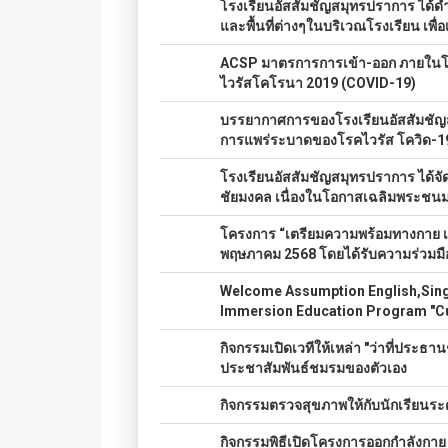
014.
โรงเรียนอัสสัมชัญสมุทรปราการ ได้ดำ
และพื้นที่ต่างๆในบริเวณโรงเรียน เพ
015.
ACSP มาตรการการเข้า-ออก ภายในโรง
ไวรัสโคโรนา 2019 (COVID-19)
016.
บรรยากาศการของโรงเรียนอัสสัมชัญ
การแพร่ระบาดของโรคไวรัส โควิด-1
017.
โรงเรียนอัสสัมชัญสมุทรปราการ ได้จั
ชัยมงคล เนื่องในโอกาสเฉลิมพระชนม
018.
โครงการ “เตรียมความพร้อมทางกาย เพื
พฤษภาคม 2568 โดยได้รับความร่วมมื
019.
Welcome Assumption English,Sing
Immersion Education Program "Cu
020.
กิจกรรมเปิดเวทีให้เหล่า "ว่าที่ประธาน
ประชาสัมพันธ์ชมรมของตัวเอง
021.
กิจกรรมตรวจสุขภาพให้กับนักเรียนระดับ
022.
กิจกรรมพิธีเปิดโครงการออกกำลังกาย