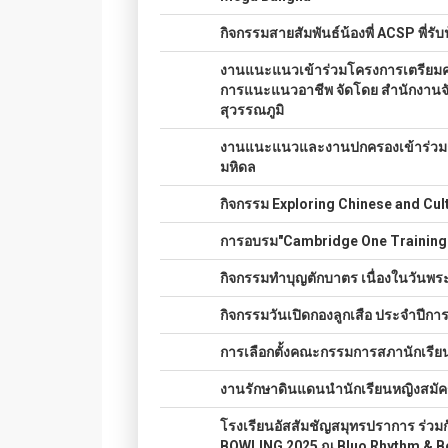
033.
กิจกรรมสายสัมพันธ์น้องพี่ ACSP พี่ร
034.
งานแนะแนวเข้าร่วมโครงการเตรียมควา
การแนะแนวอาชีพ จัดโดย สำนักงานจั
สุวรรณภูมิ
035.
งานแนะแนวและงานปกครองเข้าร่วมงา
มหิดล
036.
กิจกรรม Exploring Chinese and Cul
037.
การอบรม"Cambridge One Training"
038.
กิจกรรมทำบุญตักบาตร เนื่องในวันพร
039.
กิจกรรมวันเปิดกองลูกเสือ ประจำปีกา
040.
การเลือกตั้งคณะกรรมการสภานักเรีย
041.
งานรักษาดินแดนนำนักเรียนหญิงสมัคร
042.
โรงเรียนอัสสัมชัญสมุทรปราการ ร่วม
BOWLING 2025 ณ Bluo Rhythm & 