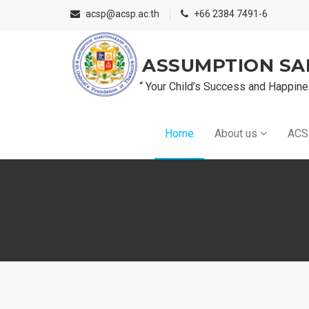
acsp@acsp.ac.th
+66 2384 7491-6
ASSUMPTION S
“ Your Child’s Success and Happine
Home
About us
ACS