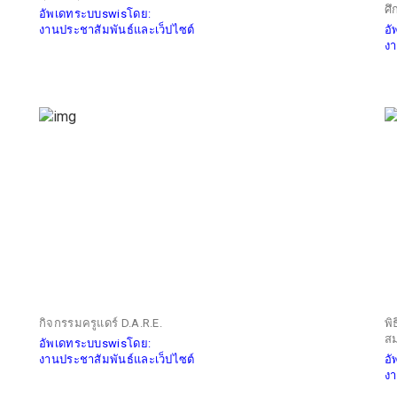
ศึ
อัพเดทระบบswisโดย:
งานประชาสัมพันธ์และเว็ปไซต์
อ
งา
กิจกรรมครูแดร์ D.A.R.E.
พิ
สม
อัพเดทระบบswisโดย:
งานประชาสัมพันธ์และเว็ปไซต์
อ
งา