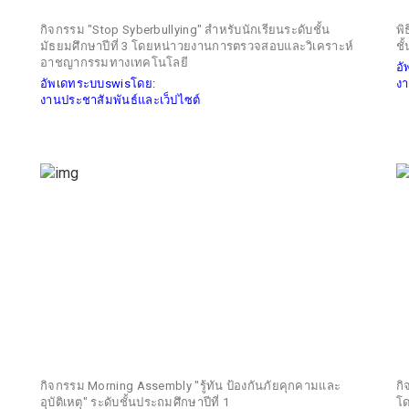
กิจกรรม "Stop Syberbullying" สำหรับนักเรียนระดับชั้น
พิ
มัธยมศึกษาปีที่ 3 โดยหน่าวยงานการตรวจสอบและวิเคราะห์
ชั
อาชญากรรมทางเทคโนโลยี
อ
อัพเดทระบบswisโดย:
งา
งานประชาสัมพันธ์และเว็ปไซต์
กิจกรรม Morning Assembly "รู้ทัน ป้องกันภัยคุกคามและ
กิ
อุบัติเหตุ" ระดับชั้นประถมศึกษาปีที่ 1
โด