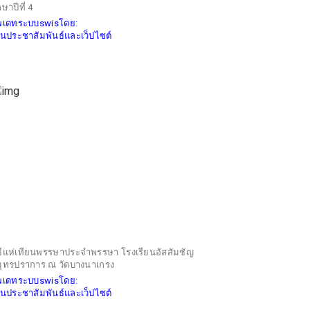
กษาปีที่ 4
ัพเดทระบบswisโดย:
นประชาสัมพันธ์และเว็ปไซต์
ธีแห่เทียนพรรษาประจำพรรษา โรงเรียนอัสสัมชัญ
ุทรปราการ ณ วัดบางนาเกรง
ัพเดทระบบswisโดย:
นประชาสัมพันธ์และเว็ปไซต์